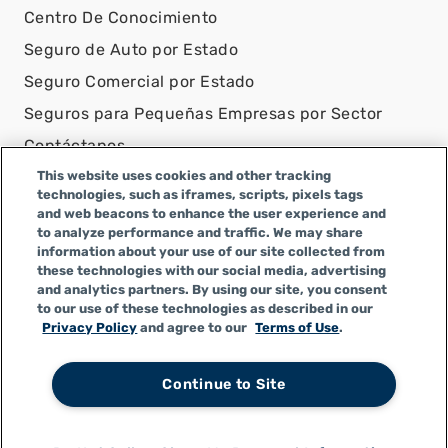
Centro De Conocimiento
Seguro de Auto por Estado
Seguro Comercial por Estado
Seguros para Pequeñas Empresas por Sector
Contáctanos
This website uses cookies and other tracking
AVISO LEGAL
technologies, such as iframes, scripts, pixels tags
and web beacons to enhance the user experience and
Infinity Insurance Agency, Inc. opera como Infinity
to analyze performance and traffic. We may share
General Insurance Agency en CA y es una empresa de
information about your use of our site collected from
Alabama, con número de licencia en CA 0F04179.
these technologies with our social media, advertising
Infinity Insurance Agency, Inc. realiza negocios como
and analytics partners. By using our site, you consent
to our use of these technologies as described in our
Infinity General Insurance Agency en algunos otros
Privacy Policy
and agree to our
Terms of Use
.
estados.
Continue to Site
Política de Privacidad
|
Términos de Uso
|
CCPA
|