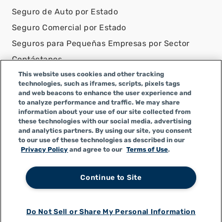
Seguro de Auto por Estado
Seguro Comercial por Estado
Seguros para Pequeñas Empresas por Sector
Contáctanos
This website uses cookies and other tracking
AVISO LEGAL
technologies, such as iframes, scripts, pixels tags
and web beacons to enhance the user experience and
Infinity Insurance Agency, Inc. opera como Infinity
to analyze performance and traffic. We may share
General Insurance Agency en CA y es una empresa de
information about your use of our site collected from
Alabama, con número de licencia en CA 0F04179.
these technologies with our social media, advertising
Infinity Insurance Agency, Inc. realiza negocios como
and analytics partners. By using our site, you consent
to our use of these technologies as described in our
Infinity General Insurance Agency en algunos otros
Privacy Policy
and agree to our
Terms of Use
.
estados.
Continue to Site
Política de Privacidad
|
Términos de Uso
|
CCPA
|
Do Not Sell or Share My Personal Information
Accesibilidad
|
Do Not Sell or Share My Personal