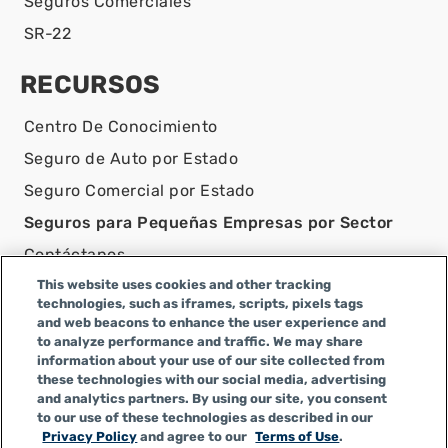
Seguros Comerciales
SR-22
RECURSOS
Centro De Conocimiento
Seguro de Auto por Estado
Seguro Comercial por Estado
Seguros para Pequeñas Empresas por Sector
Contáctanos
This website uses cookies and other tracking
AVISO LEGAL
technologies, such as iframes, scripts, pixels tags
and web beacons to enhance the user experience and
Infinity Insurance Agency, Inc. opera como Infinity
to analyze performance and traffic. We may share
General Insurance Agency en CA y es una empresa de
information about your use of our site collected from
Alabama, con número de licencia en CA 0F04179.
these technologies with our social media, advertising
Infinity Insurance Agency, Inc. realiza negocios como
and analytics partners. By using our site, you consent
to our use of these technologies as described in our
Infinity General Insurance Agency en algunos otros
Privacy Policy
and agree to our
Terms of Use
.
estados.