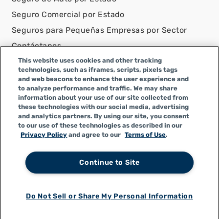
Seguro Comercial por Estado
Seguros para Pequeñas Empresas por Sector
Contáctanos
This website uses cookies and other tracking
AVISO LEGAL
technologies, such as iframes, scripts, pixels tags
and web beacons to enhance the user experience and
Infinity Insurance Agency, Inc. opera como Infinity
to analyze performance and traffic. We may share
General Insurance Agency en CA y es una empresa de
information about your use of our site collected from
Alabama, con número de licencia en CA 0F04179.
these technologies with our social media, advertising
Infinity Insurance Agency, Inc. realiza negocios como
and analytics partners. By using our site, you consent
to our use of these technologies as described in our
Infinity General Insurance Agency en algunos otros
Privacy Policy
and agree to our
Terms of Use
.
estados.
Continue to Site
Política de Privacidad
|
Términos de Uso
|
CCPA
|
Do Not Sell or Share My Personal Information
Accesibilidad
|
Do Not Sell or Share My Personal
Information