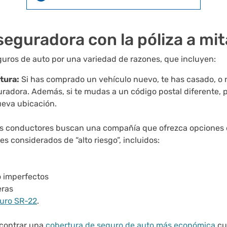
eguradora con la póliza a mit
uros de auto por una variedad de razones, que incluyen:
tura:
Si has comprado un vehículo nuevo, te has casado, o 
guradora. Además, si te mudas a un código postal diferente,
ueva ubicación.
 conductores buscan una compañía que ofrezca opciones d
s considerados de “alto riesgo”, incluidos:
o imperfectos
eras
uro SR-22
.
contrar una
cobertura de seguro de auto más económica
cu