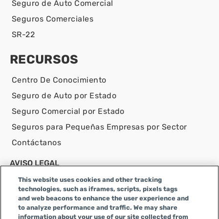
Seguro de Auto Comercial
Seguros Comerciales
SR-22
RECURSOS
Centro De Conocimiento
Seguro de Auto por Estado
Seguro Comercial por Estado
Seguros para Pequeñas Empresas por Sector
Contáctanos
AVISO LEGAL
Infinity Insurance Agency, Inc. opera como Infinity
This website uses cookies and other tracking
General Insurance Agency en CA y es una empresa de
technologies, such as iframes, scripts, pixels tags
and web beacons to enhance the user experience and
Alabama, con número de licencia en CA 0F04179.
to analyze performance and traffic. We may share
Infinity Insurance Agency, Inc. realiza negocios como
information about your use of our site collected from