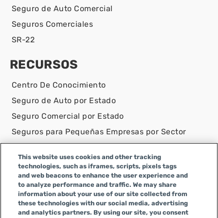
Seguro de Auto Comercial
Seguros Comerciales
SR-22
RECURSOS
Centro De Conocimiento
Seguro de Auto por Estado
Seguro Comercial por Estado
Seguros para Pequeñas Empresas por Sector
Contáctanos
This website uses cookies and other tracking
technologies, such as iframes, scripts, pixels tags
AVISO LEGAL
and web beacons to enhance the user experience and
Infinity Insurance Agency, Inc. opera como Infinity
to analyze performance and traffic. We may share
General Insurance Agency en CA y es una empresa de
information about your use of our site collected from
these technologies with our social media, advertising
Alabama, con número de licencia en CA 0F04179.
and analytics partners. By using our site, you consent
Infinity Insurance Agency, Inc. realiza negocios como