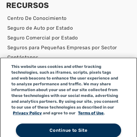
RECURSOS
Centro De Conocimiento
Seguro de Auto por Estado
Seguro Comercial por Estado
Seguros para Pequeñas Empresas por Sector
Contáctanos
This website uses cookies and other tracking
AVISO LEGAL
technologies, such as iframes, scripts, pixels tags
and web beacons to enhance the user experience and
Infinity Insurance Agency, Inc. opera como Infinity
to analyze performance and traffic. We may share
General Insurance Agency en CA y es una empresa de
information about your use of our site collected from
Alabama, con número de licencia en CA 0F04179.
these technologies with our social media, advertising
Infinity Insurance Agency, Inc. realiza negocios como
and analytics partners. By using our site, you consent
to our use of these technologies as described in our
Infinity General Insurance Agency en algunos otros
Privacy Policy
and agree to our
Terms of Use
.
estados.
Continue to Site